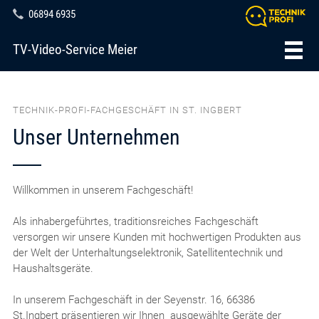
06894 6935
TV-Video-Service Meier
TECHNIK-PROFI-FACHGESCHÄFT IN ST. INGBERT
Unser Unternehmen
Willkommen in unserem Fachgeschäft!
Als inhabergeführtes, traditionsreiches Fachgeschäft
versorgen wir unsere Kunden mit hochwertigen Produkten aus
der Welt der Unterhaltungselektronik, Satellitentechnik und
Haushaltsgeräte.
In unserem Fachgeschäft in der Seyenstr. 16, 66386
St.Ingbert präsentieren wir Ihnen ausgewählte Geräte der