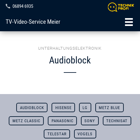
06894 6935
TV-Video-Service Meier
UNTERHALTUNGSELEKTRONIK
Audioblock
AUDIOBLOCK
HISENSE
LG
METZ BLUE
METZ CLASSIC
PANASONIC
SONY
TECHNISAT
TELESTAR
VOGELS